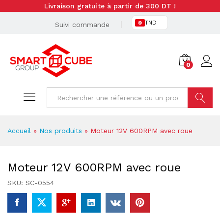
Livraison gratuite à partir de 300 DT !
TND
Suivi commande
0
Cherche
Accueil
»
Nos produits
»
Moteur 12V 600RPM avec roue
Moteur 12V 600RPM avec roue
SKU:
SC-0554