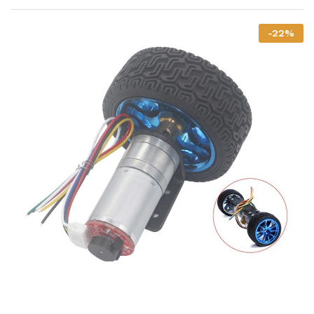
-
22
%