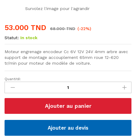
Survolez l'image pour l'agrandir
53.000
TND
68.000
TND
(-22%)
Statut:
In stock
Moteur engrenage encodeur Cc 6V 12V 24V 4mm arbre avec
support de montage accouplement 65mm roue 12-620
tr/min pour moteur de modèle de voiture.
Quantité:
Moteur
12V
600RPM
avec
Ajouter au panier
roue
quantité
Ajouter au devis