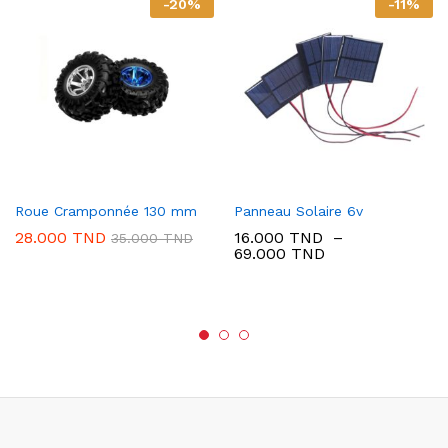
-
20
%
-
11
%
Roue Cramponnée 130 mm
Panneau Solaire 6v
28.000
TND
16.000
TND
–
35.000
TND
Plage
69.000
TND
de
prix :
16.000 TND
à
69.000 TND