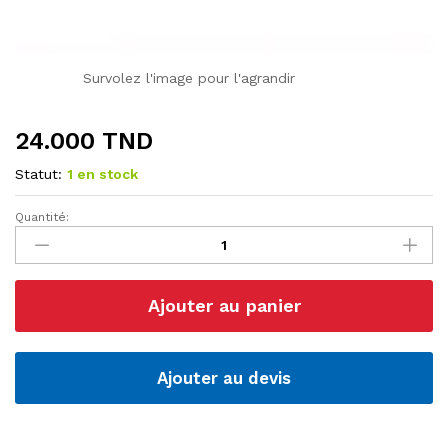
Survolez l'image pour l'agrandir
24.000
TND
Statut:
1 en stock
Quantité:
Microcontrôleur
PIC16F628A-
I/P
Flash
Ajouter au panier
18-
pin
20MHz
2kB
Ajouter au devis
quantité