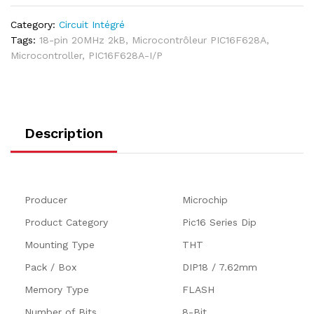
Category:
Circuit Intégré
Tags:
18-pin 20MHz 2kB
,
Microcontrôleur PIC16F628A
,
Microcontroller
,
PIC16F628A-I/P
Description
Producer
Microchip
Product Category
Pic16 Series Dip
Mounting Type
THT
Pack / Box
DIP18 / 7.62mm
Memory Type
FLASH
Number of Bits
8-Bit