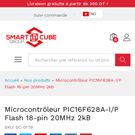
Livraison gratuite à partir de 300 DT !
TND
Suivi commande
0
Cherche
Accueil
»
Nos produits
»
Microcontrôleur PIC16F628A-I/P
Flash 18-pin 20MHz 2kB
Microcontrôleur PIC16F628A-I/P
Flash 18-pin 20MHz 2kB
SKU:
SC-0179