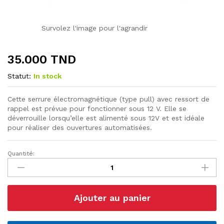
Survolez l'image pour l'agrandir
35.000
TND
Statut:
In stock
Cette serrure électromagnétique (type pull) avec ressort de
rappel est prévue pour fonctionner sous 12 V. Elle se
déverrouille lorsqu’elle est alimenté sous 12V et est idéale
pour réaliser des ouvertures automatisées.
Quantité:
Serrure
électrique
12V
DC
Ajouter au panier
Solénoïde
quantité