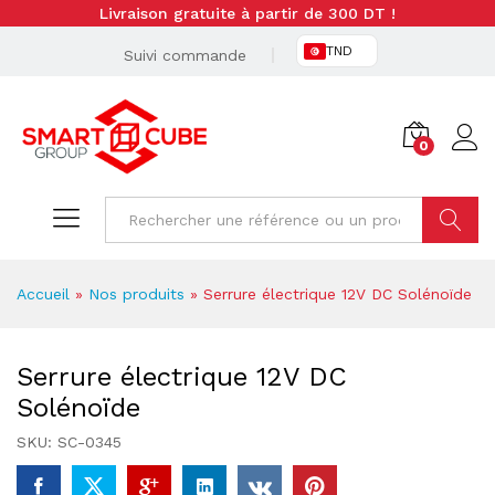
Livraison gratuite à partir de 300 DT !
TND
Suivi commande
0
Cherche
Accueil
»
Nos produits
»
Serrure électrique 12V DC Solénoïde
Serrure électrique 12V DC
Solénoïde
SKU:
SC-0345