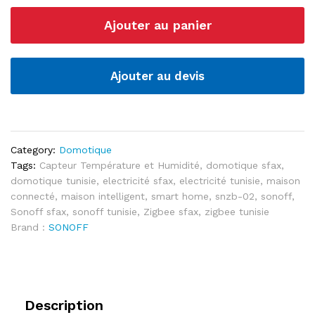
02
Ajouter au panier
Capteur
Température
et
Humidité
Ajouter au devis
(ZigBee
2.4
GHz)
quantité
Category:
Domotique
Tags:
Capteur Température et Humidité
,
domotique sfax
,
domotique tunisie
,
electricité sfax
,
electricité tunisie
,
maison
connecté
,
maison intelligent
,
smart home
,
snzb-02
,
sonoff
,
Sonoff sfax
,
sonoff tunisie
,
Zigbee sfax
,
zigbee tunisie
Brand :
SONOFF
Description