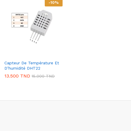
-
10
%
Capteur De Température Et
D’humidité DHT22
13.500
TND
15.000
TND