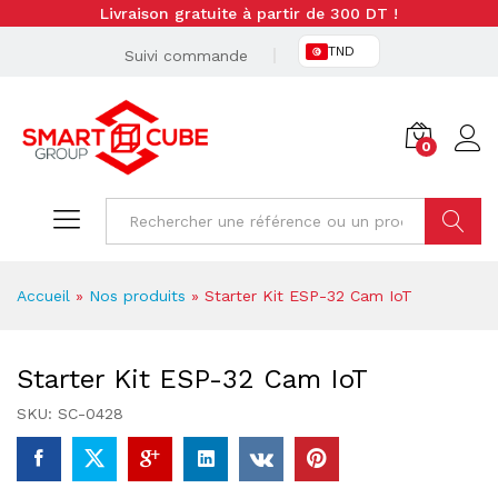
Livraison gratuite à partir de 300 DT !
TND
Suivi commande
0
Cherche
Accueil
»
Nos produits
»
Starter Kit ESP-32 Cam IoT
Starter Kit ESP-32 Cam IoT
SKU:
SC-0428