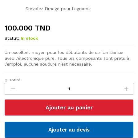
Survolez l'image pour l'agrandir
100.000
TND
Statut:
In stock
Un excellent moyen pour les débutants de se familiariser
avec l’électronique pure. Tous les composants sont prêts à
l’emploi, aucune soudure n’est nécessaire.
Quantité:
Starter
Kit
ESP-
32
Ajouter au panier
Cam
IoT
quantité
Ajouter au devis